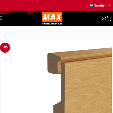
Skip to navigation
Swedish
Skip to main content
Hem
/
HEM & BYGG
/
Kanallisten
-77%