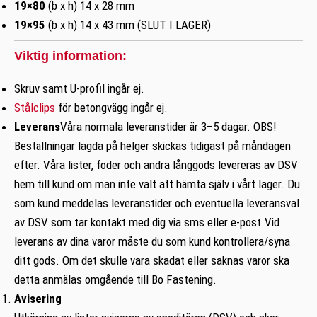
19×80
(b x h) 14 x 28 mm
19×95
(b x h) 14 x 43 mm (SLUT I LAGER)
Viktig information:
Skruv samt U-profil ingår ej.
Stålclips
för betongvägg ingår ej.
Leverans
Våra normala leveranstider är 3–5 dagar. OBS!
Beställningar lagda på helger skickas tidigast på måndagen
efter. Våra lister, foder och andra långgods levereras av DSV
hem till kund om man inte valt att hämta själv i vårt lager. Du
som kund meddelas leveranstider och eventuella leveransval
av DSV som tar kontakt med dig via sms eller e-post.Vid
leverans av dina varor måste du som kund kontrollera/syna
ditt gods. Om det skulle vara skadat eller saknas varor ska
detta anmälas omgående till Bo Fastening.
Avisering