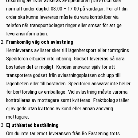
Utkörning av lister aviseras av speditören (DSV) och sker
normalt under dagtid, 08.00 – 17.00 på vardagar. För att din
order ska kunna levereras måste du vara kontaktbar via
telefon när transportbolaget ringer eller smsar för att ge
leveransinformation.
Framkomlig väg och avlastning
Hemleverans av lister sker till lägenhetsport eller tomtgräns.
Speditören erbjuder inte inbäring. Godset levereras så nära
bostaden det är möjligt. Kunden ansvarar själv för att
transportera godset från avlastningsplatsen och upp till
lägenheten eller till bostaden. Speditören ansvarar inte heller
för bortforsling av emballage. Vid avlastning måste varorna
kontrolleras av mottagare samt kvitteras. Fraktbolag ställer
ej av gods utan kvittens av kund eller annan ansvarig
mottagare.
Ej uthämtad beställning
Om du inte tar emot leveransen från Bo Fastening trots