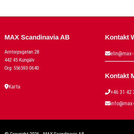
MAX Scandinavia AB
Kontakt
Arntorpsgatan 28
elin@max-
442 45 Kungälv
Org: 556593-0640
Kontakt 
Karta
+46 31 42 
info@max-
© Copyright 2026 - MAX Scandinavia AB