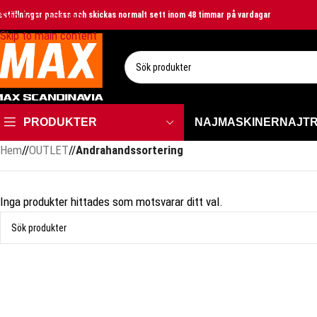
Skip to navigation
eställningar packas och skickas normalt sett inom 48 timmar på vardagar
Skip to main content
VÄLJ KATEGORI
PRODUKTER
NAJMASKINER
NAJT
Hem
/
OUTLET
/
Andrahandssortering
Inga produkter hittades som motsvarar ditt val.