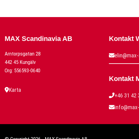
MAX Scandinavia AB
Kontakt
Arntorpsgatan 28
elin@max-
442 45 Kungälv
Org: 556593-0640
Kontakt 
Karta
+46 31 42 
info@max-
© Copyright 2026 - MAX Scandinavia AB