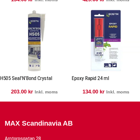
H505 Seal’N’Bond Crystal
Epoxy Rapid 24 ml
203.00
kr
134.00
kr
Inkl. moms
Inkl. moms
MAX Scandinavia AB
Arntorpsgatan 28