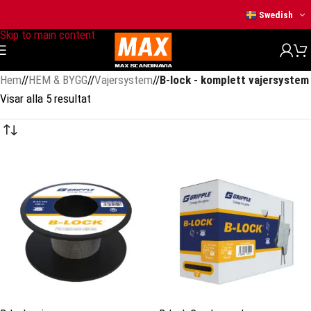
Skip to navigation
Swedish
Skip to main content
Hem
/
HEM & BYGG
/
Vajersystem
/
B-lock - komplett vajersystem
Visar alla 5 resultat