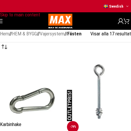
Skip to navigation
Swedish
Skip to main content
Hem
/
HEM & BYGG
/
Vajersystem
/
Fästen
Visar alla 17 resultat
Karbinhake
-79%