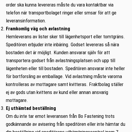
order ska kunna levereras måste du vara kontaktbar via
telefon när transportbolaget ringer eller smsar för att ge
leveransinformation.
Framkomlig väg och avlastning
Hemleverans av lister sker till lägenhetsport eller tomtgräns.
Speditören erbjuder inte inbäring. Godset levereras så nära
bostaden det är möjligt. Kunden ansvarar själv för att
transportera godset från avlastningsplatsen och upp till
lägenheten eller till bostaden. Speditören ansvarar inte heller
för bortforsling av emballage. Vid avlastning måste varorna
kontrolleras av mottagare samt kvitteras. Fraktbolag ställer
ej av gods utan kvittens av kund eller annan ansvarig
mottagare.
Ej uthämtad beställning
Om du inte tar emot leveransen från Bo Fastening trots
godkännande av avisering från speditören eller inte hämtar du
din beställning vid speditörens uthämtningscentral inom 7