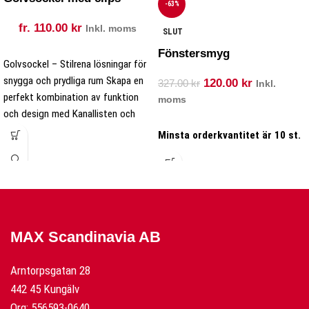
-63%
fr.
110.00
kr
Inkl. moms
SLUT
Fönstersmyg
Golvsockel – Stilrena lösningar för
snygga och prydliga rum Skapa en
120.00
kr
327.00
kr
Inkl.
perfekt kombination av funktion
moms
och design med Kanallisten och
Minsta orderkvantitet är 10 st.
MAX Scandinavia AB
Arntorpsgatan 28
442 45 Kungälv
Org: 556593-0640