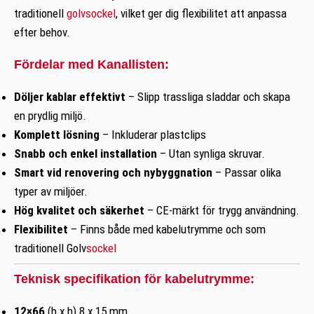
traditionell
golvsockel
, vilket ger dig flexibilitet att anpassa
efter behov.
Fördelar med Kanallisten:
Döljer kablar effektivt
– Slipp trassliga sladdar och skapa
en prydlig miljö.
Komplett lösning
– Inkluderar plastclips
Snabb och enkel installation
– Utan synliga skruvar.
Smart vid renovering och nybyggnation
– Passar olika
typer av miljöer.
Hög kvalitet och säkerhet
– CE-märkt för trygg användning.
Flexibilitet
– Finns både med kabelutrymme och som
traditionell Golv
sockel
Teknisk specifikation för kabelutrymme:
12×66
(b x h) 8 x 15 mm