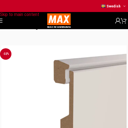
Skip to navigation
Swedish
Skip to main content
Hem
/
OUTLET
/
Utgående sortiment
-32%