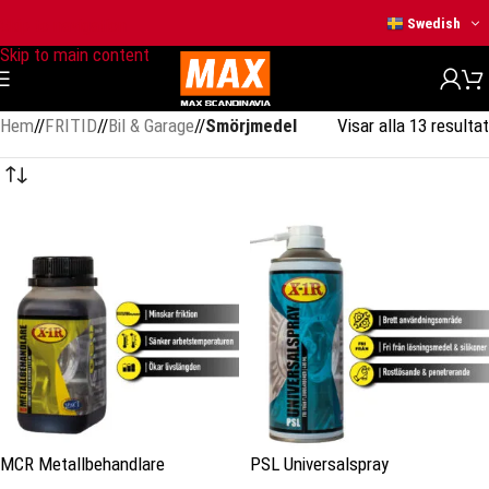
Skip to navigation
Swedish
Skip to main content
Hem
/
FRITID
/
Bil & Garage
/
Smörjmedel
Visar alla 13 resultat
MCR Metallbehandlare
PSL Universalspray