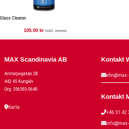
Glass Cleaner
105.00
kr
Inkl. moms
MAX Scandinavia AB
Kontakt
Arntorpsgatan 28
elin@max-
442 45 Kungälv
Org: 556593-0640
Kontakt 
Karta
+46 31 42 
info@max-