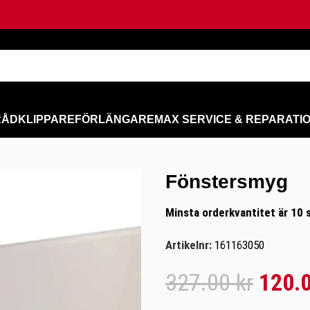
RÅD
KLIPPARE
FÖRLÄNGARE
MAX SERVICE & REPARATI
Fönstersmyg
Minsta orderkvantitet är 10 s
Artikelnr:
161163050
327.00
kr
120.