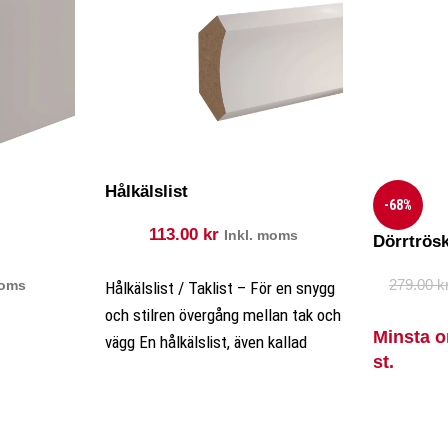
Hålkälslist
-68%
113.00
kr
Inkl. moms
Dörrtrös
279.00
k
moms
Hålkälslist / Taklist – För en snygg
och stilren övergång mellan tak och
Minsta o
vägg En hålkälslist, även kallad
st.
taklist, är