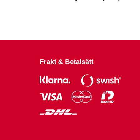
fäster på de flesta
trä- och metallmaterial.
Frakt & Betalsätt