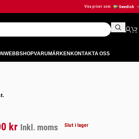
Swedish
Visa priser som:
ON
WEBBSHOP
VARUMÄRKEN
KONTAKTA OSS
t.
00
kr
Slut i lager
Inkl. moms