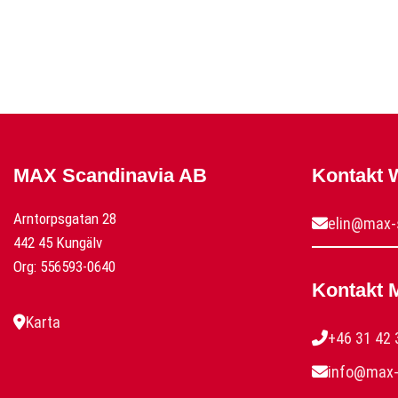
MAX Scandinavia AB
Kontakt
Arntorpsgatan 28
elin@max-
442 45 Kungälv
Org: 556593-0640
Kontakt 
Karta
+46 31 42 
info@max-