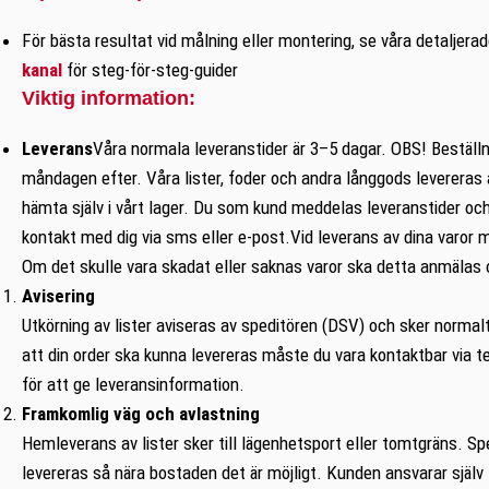
För bästa resultat vid målning eller montering, se våra detaljera
kanal
för steg-för-steg-guider
Viktig information:
Leverans
Våra normala leveranstider är 3–5 dagar. OBS! Beställn
måndagen efter. Våra lister, foder och andra långgods levereras
hämta själv i vårt lager. Du som kund meddelas leveranstider oc
kontakt med dig via sms eller e-post.Vid leverans av dina varor
Om det skulle vara skadat eller saknas varor ska detta anmälas 
Avisering
Utkörning av lister aviseras av speditören (DSV) och sker normal
att din order ska kunna levereras måste du vara kontaktbar via te
för att ge leveransinformation.
Framkomlig väg och avlastning
Hemleverans av lister sker till lägenhetsport eller tomtgräns. Sp
levereras så nära bostaden det är möjligt. Kunden ansvarar själv 