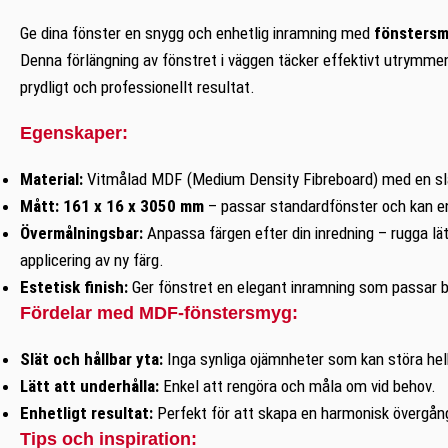
Ge dina fönster en snygg och enhetlig inramning med
fönsters
Denna förlängning av fönstret i väggen täcker effektivt utrymme
prydligt och professionellt resultat.
Egenskaper:
Material:
Vitmålad MDF (Medium Density Fibreboard) med en slät y
Mått:
161 x 16 x 3050 mm
– passar standardfönster och kan en
Övermålningsbar:
Anpassa färgen efter din inredning – rugga lät
applicering av ny färg.
Estetisk finish:
Ger fönstret en elegant inramning som passar b
Fördelar med MDF-fönstersmyg:
Slät och hållbar yta:
Inga synliga ojämnheter som kan störa hel
Lätt att underhålla:
Enkel att rengöra och måla om vid behov.
Enhetligt resultat:
Perfekt för att skapa en harmonisk övergån
Tips och inspiration: