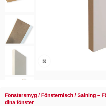
Klicka för förstoring
Fönstersmyg / Fönsternisch / Salning – Fö
dina fönster