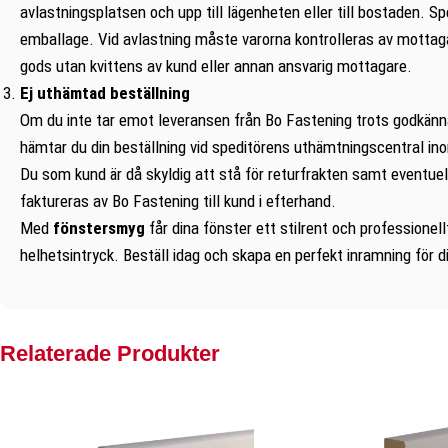
avlastningsplatsen och upp till lägenheten eller till bostaden. Spe
emballage. Vid avlastning måste varorna kontrolleras av mottagar
gods utan kvittens av kund eller annan ansvarig mottagare.
Ej uthämtad beställning
Om du inte tar emot leveransen från Bo Fastening trots godkännan
hämtar du din beställning vid speditörens uthämtningscentral in
Du som kund är då skyldig att stå för returfrakten samt eventu
faktureras av Bo Fastening till kund i efterhand.
Med
fönstersmyg
får dina fönster ett stilrent och profession
helhetsintryck. Beställ idag och skapa en perfekt inramning för d
Relaterade Produkter