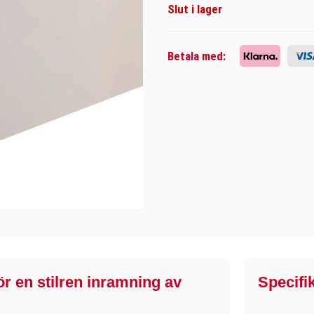
Slut i lager
Betala med:
r en stilren inramning av
Specifi