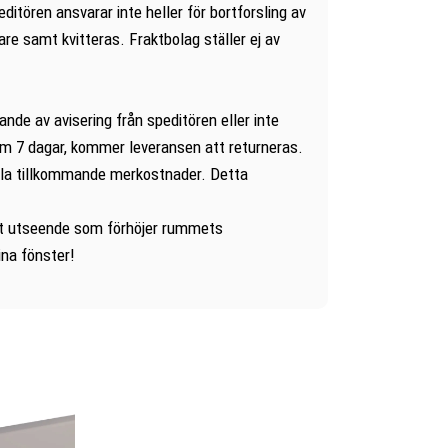
ditören ansvarar inte heller för bortforsling av
e samt kvitteras. Fraktbolag ställer ej av
de av avisering från speditören eller inte
om 7 dagar, kommer leveransen att returneras.
ella tillkommande merkostnader. Detta
ellt utseende som förhöjer rummets
ina fönster!