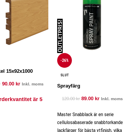
-26%
kel 15x92x1000
SLUT
90.00
kr
r
Inkl. moms
Sprayfärg
89.00
kr
120.00
kr
rderkvantitet är 5
Inkl. moms
Master Snabblack är en serie
cellulosabaserade snabbtorkande
lackfärger för bästa ytfinish, vilka