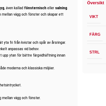
Översikt
myg
, även kallad
fönsternisch
eller
salning
.
n mellan vägg och fönster och skapar ett
VIKT
FÄRG
ta fri från kvistar och spår av årsringar.
kelt anpassas vid behov.
STRL
t upp ytan för bättre färgvidhäftning innan
åde moderna och klassiska miljöer.
hetsintrycket.
g mellan vägg och fönster.